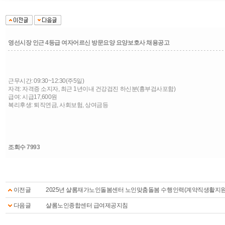
영선시장 인근 4등급 여자어르신 방문요양 요양보호사 채용공고
근무시간: 09:30~12:30(주5일)
자격: 자격증 소지자, 최근 1년이내 건강검진 하신분(흉부검사포함)
급여: 시급17,600원
복리후생: 퇴직연금, 사회보험, 상여금등
조회수 7993
이전글
2025년 샬롬재가노인돌봄센터 노인맞춤돌봄 수행인력(계약직생활지
다음글
샬롬노인종합센터 급여제공지침